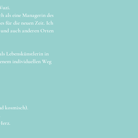
rWuzi.
ch als eine Managerin des
 für die neuen Zeit. Ich
m und auch anderen Orten
als Lebenskünstlerin in
genem individuellen Weg
und kosmisch).
.
Herz.