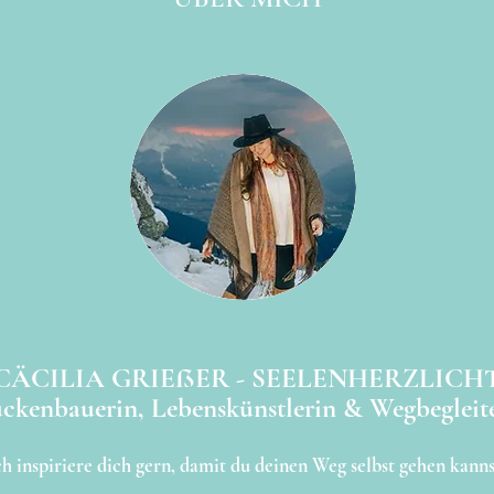
CÄCILIA GRIEßER - SEELENHERZLICH
ckenbauerin, Lebenskünstlerin & Wegbegleit
ch inspiriere dich gern, damit du deinen Weg selbst gehen kanns