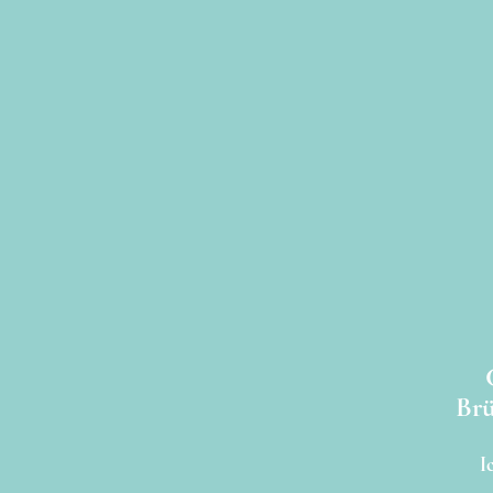
Brü
I