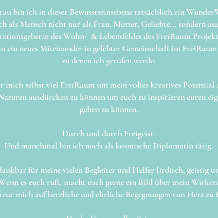
rau bin ich in dieser Bewusstseinsebene tatsächlich ein Wunde
h als Mensch nicht nur als Frau, Mutter, Geliebte... sondern au
rationsgeberin des Wohn- & Lebensfeldes des FreiRaum Projektes
 in ein neues Miteinander in gelebter Gemeinschaft im FreiRau
zu denen ich gerufen werde.
r mich selbst viel FreiRaum um mein volles kreatives Potential 
Naturen ausdürcken zu können um euch zu inspirieren euren ei
gehen zu können.
Durch und durch Freigeist.
Und manchmal bin ich noch als kosmische Diplomatin tätig.
dankbar für meine vielen Begleiter und Helfer (irdisch, geistig 
Wenn es euch ruft, macht euch gerne ein Bild über mein Wirken
freue mich auf herzliche und ehrliche Begegnungen von Herz zu 